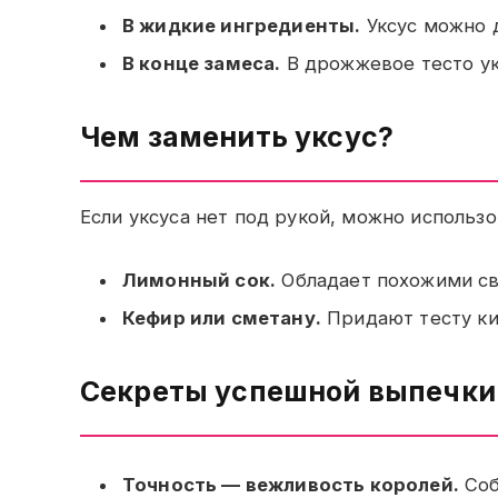
В жидкие ингредиенты.
Уксус можно д
В конце замеса.
В дрожжевое тесто укс
Чем заменить уксус?
Если уксуса нет под рукой, можно использо
Лимонный сок.
Обладает похожими св
Кефир или сметану.
Придают тесту кис
Секреты успешной выпечки
Точность — вежливость королей.
Соб