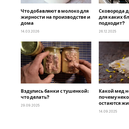
Что добавляют в молоко для
Сковорода д
жирности на производстве и
для каких б
дома
подходит?
14.03.2026
26.12.2025
Вздулись банки с тушенкой:
Какой мед н
что делать?
почему неко
остаются ж
29.09.2025
14.09.2025