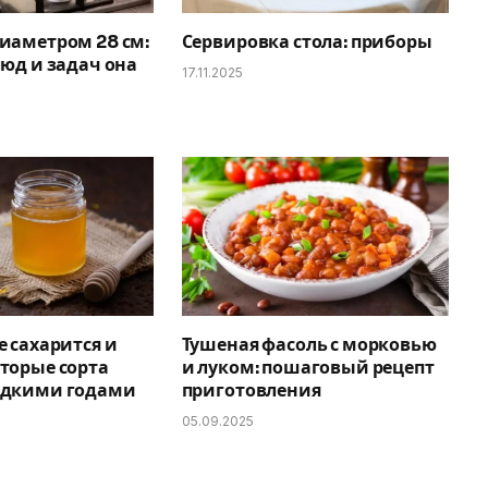
иаметром 28 см:
Сервировка стола: приборы
люд и задач она
17.11.2025
е сахарится и
Тушеная фасоль с морковью
торые сорта
и луком: пошаговый рецепт
идкими годами
приготовления
05.09.2025