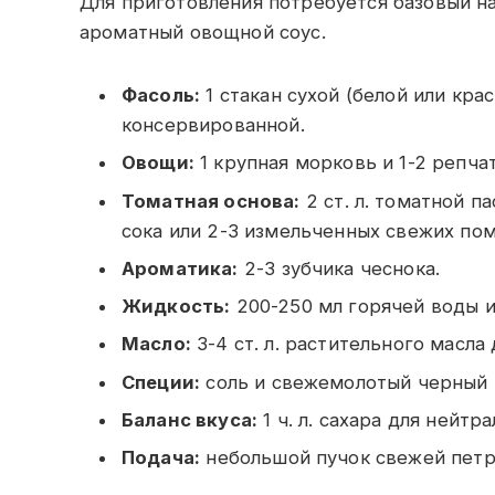
Для приготовления потребуется базовый н
ароматный овощной соус.
Фасоль:
1 стакан сухой (белой или крас
консервированной.
Овощи:
1 крупная морковь и 1-2 репча
Томатная основа:
2 ст. л. томатной п
сока или 2-3 измельченных свежих по
Ароматика:
2-3 зубчика чеснока.
Жидкость:
200-250 мл горячей воды и
Масло:
3-4 ст. л. растительного масла
Специи:
соль и свежемолотый черный п
Баланс вкуса:
1 ч. л. сахара для нейт
Подача:
небольшой пучок свежей петр