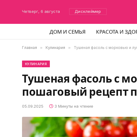
Четверг, 6 августа
Дисклеймер
ДОМ И СЕМЬЯ
КРАСОТА И ЗДО
Главная
»
Кулинария
»
Тушеная фасоль с морковью и лу
КУЛИНАРИЯ
Тушеная фасоль с м
пошаговый рецепт 
05.09.2025
3 Минуты на чтение