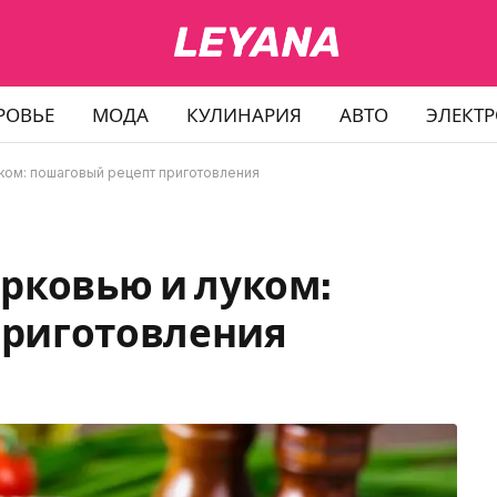
РОВЬЕ
МОДА
КУЛИНАРИЯ
АВТО
ЭЛЕКТ
ком: пошаговый рецепт приготовления
орковью и луком:
приготовления