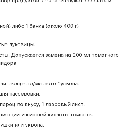
абор продуктов. Основой служат бобовые и
ной) либо 1 банка (около 400 г)
тые луковицы.
асты. Допускается замена на 200 мл томатного
мидора.
ли овощного/мясного бульона.
 для пассеровки.
ерец по вкусу, 1 лавровый лист.
рализации излишней кислоты томатов.
ушки или укропа.