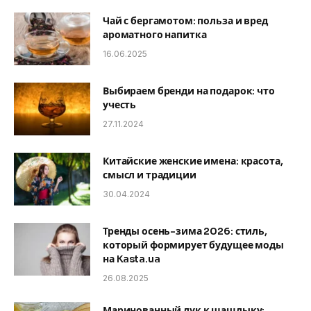
Чай с бергамотом: польза и вред
ароматного напитка
16.06.2025
Выбираем бренди на подарок: что
учесть
27.11.2024
Китайские женские имена: красота,
смысл и традиции
30.04.2024
Тренды осень-зима 2026: стиль,
который формирует будущее моды
на Kasta.ua
26.08.2025
Маринованный лук к шашлыку: