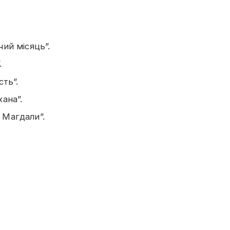
чий місяць”.
.
сть”.
ана”.
 Магдали”.