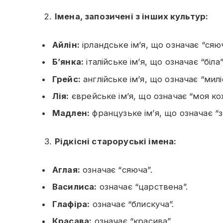
Імена, запозичені з інших культур:
Айлін:
ірландське ім’я, що означає “сяю
Б’янка:
італійське ім’я, що означає “біла”
Грейс:
англійське ім’я, що означає “милі
Лія:
єврейське ім’я, що означає “моя кох
Мадлен:
французьке ім’я, що означає “з
Рідкісні староруські імена:
Аглая:
означає “сяюча”.
Василиса:
означає “царствена”.
Глафіра:
означає “блискуча”.
Красава:
означає “красива”.