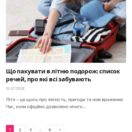
Що пакувати в літню подорож: список
речей, про які всі забувають
10.07.2025
Літо – це щось про легкість, пригоди та нові враження.
Час, коли офіційно дозволено нічого…
Next
…
1
2
3
9