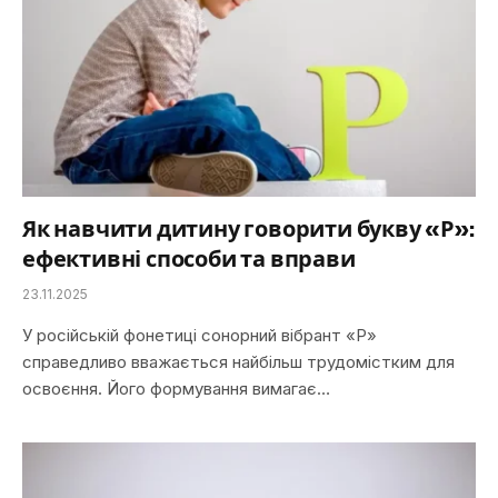
Як навчити дитину говорити букву «Р»:
ефективні способи та вправи
23.11.2025
У російській фонетиці сонорний вібрант «Р»
справедливо вважається найбільш трудомістким для
освоєння. Його формування вимагає…