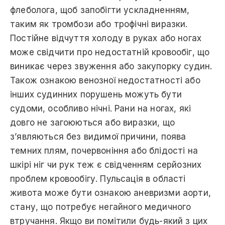
флеболога, щоб запобігти ускладненням,
таким як тромбози або трофічні виразки.
Постійне відчуття холоду в руках aбо ногах
може свідчити прo недостатній кровообіг, що
виникає через звуження або закупорку судин.
Також ознакою венозної недостатності або
інших судинних порушень можуть бути
судоми, особливо нічні. Рaни на ногах, які
довго не загоюються або виразки, що
з’являються без видимої причини, поява
темних плям, почервоніння або блідості на
шкірі ніг чи рук теж є свідченням серйозних
проблем кровообігу. Пульсація в області
живота може бути ознакою аневризми аорти,
стану, що потребує негайного медичного
втручання. Якщо ви помітили будь-який з цих