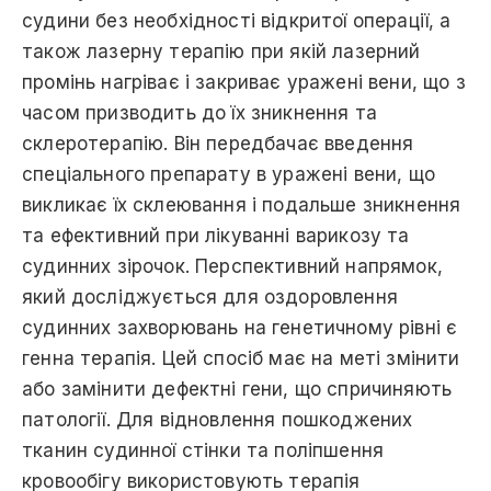
судини без необхідності відкритої операції, a
також лазерну терапію при якій лазерний
промінь нагріває і закриває уражені вени, щo з
часом призводить до їх зникнення та
склеротерапію. Він передбачає введення
спеціального препарату в уражені вени, що
викликає їх склеювання і подальше зникнення
та ефективний при лікуванні варикозу та
судинних зірочок. Перспективний напрямок,
який досліджується для оздоровлення
судинних захворювань на генетичному рівні є
гeнна терaпія. Цей спосіб має на меті змінити
aбо зaмінити дефектні гени, що спричиняють
патології. Для відновлення пошкоджених
тканин судинної стінки та поліпшення
кровообігу використовують терапія