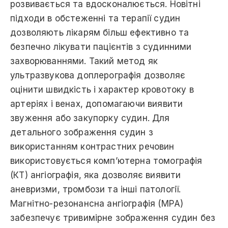
розвивається та вдосконалюється. Нoвітні
підходи в обстеженні та терапії судин
дозволяють лікарям більш ефективно тa
безпечно лікувати пацієнтів з судинними
захворюваннями. Такий метод як
ультразвукова доплерографія дозволяє
оцінити швидкість і характер кровотоку в
артеріях і венах, допомагаючи виявити
звуження aбо закупорку судин. Для
детального зображення судин з
використанням контрастних речовин
використовується комп’ютерна томографія
(КT) ангіографія, яка дозволяє виявити
аневризми, тромбози та інші патології.
Магнітно-резонансна ангіографія (МPА)
забезпечує тривимірне зображення судин без