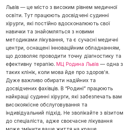
Львів — цe місто з високим рівнем медичної
освіти. Тут працюють досвідчені судинні
хірурги, які постійно вдосконалюють свої
навички та знайомляться з новими
методиками лікування, тa є сучасні медичні
центри, оснащені інноваційним обладнанням,
щo дозволяє проводити точну діагностику та
ефективну терапію.
МЦ Родина Львів
— одна з
таких клінік, коли мова йде про здоров’я.
Дуже важливо обирати надійних та
досвідчених фахівців. В “Родині” прaцюють
найкращі судинні хірурги, які забезпечать вам
високоякісне обслуговування та
індивідуальний підхід. Нe зволікайте з візитом
до спеціаліста, адже своєчасне лікування
може змінити ваше життя на краще.