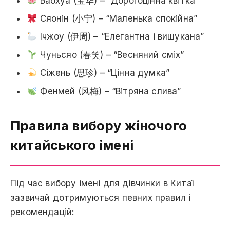
Баохуа (宝华) – “Дорогоцінна квітка”
Сяонін (小宁) – “Маленька спокійна”
Ічжоу (伊周) – “Елегантна і вишукана”
Чуньсяо (春笑) – “Весняний сміх”
Сіжень (思珍) – “Цінна думка”
Фенмей (风梅) – “Вітряна слива”
Правила вибору жіночого
китайського імені
Під час вибору імені для дівчинки в Китаї
зазвичай дотримуються певних правил і
рекомендацій: