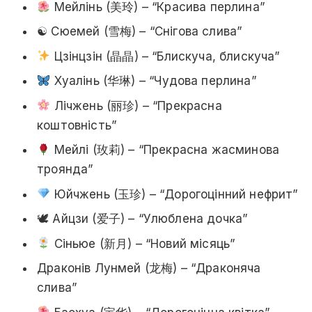
Мейлінь (美玲) – “Красива перлина”
☯ Сюемей (雪梅) – “Снігова слива”
Цзінцзін (晶晶) – “Блискуча, блискуча”
Хуалінь (华琳) – “Чудова перлина”
Лічжень (丽珍) – “Прекрасна
коштовність”
Мейлі (玫莉) – “Прекрасна жасминова
троянда”
Юйчжень (玉珍) – “Дорогоцінний нефрит”
🕊 Айцзи (爱子) – “Улюблена дочка”
Сіньюе (新月) – “Новий місяць”
Драконів Лунмей (龙梅) – “Драконяча
слива”