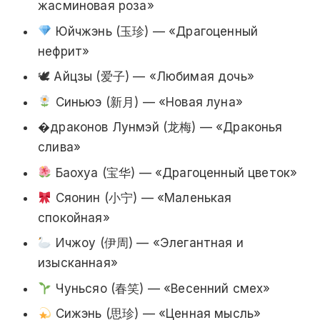
жасминовая роза»
Юйчжэнь (玉珍) — «Драгоценный
нефрит»
🕊 Айцзы (爱子) — «Любимая дочь»
Синьюэ (新月) — «Новая луна»
�драконов Лунмэй (龙梅) — «Драконья
слива»
Баохуа (宝华) — «Драгоценный цветок»
Сяонин (小宁) — «Маленькая
спокойная»
Ичжоу (伊周) — «Элегантная и
изысканная»
Чуньсяо (春笑) — «Весенний смех»
Сижэнь (思珍) — «Ценная мысль»