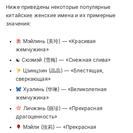
Ниже приведены некоторые популярные
китайские женские имена и их примерные
значения:
Мэйлинь (美玲) — «Красивая
жемчужина»
☯ Сюэмэй (雪梅) — «Снежная слива»
Цзинцзин (晶晶) — «Блестящая,
сверкающая»
Хуалинь (华琳) — «Великолепная
жемчужина»
Личжэнь (丽珍) — «Прекрасная
драгоценность»
Мэйли (玫莉) — «Прекрасная