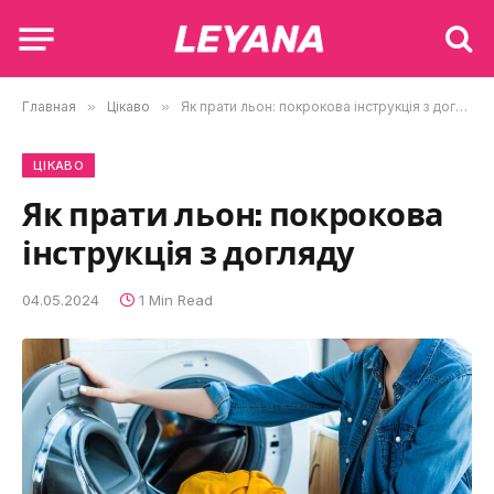
Главная
»
Цікаво
»
Як прати льон: покрокова інструкція з догляду
ЦІКАВО
Як прати льон: покрокова
інструкція з догляду
04.05.2024
1 Min Read