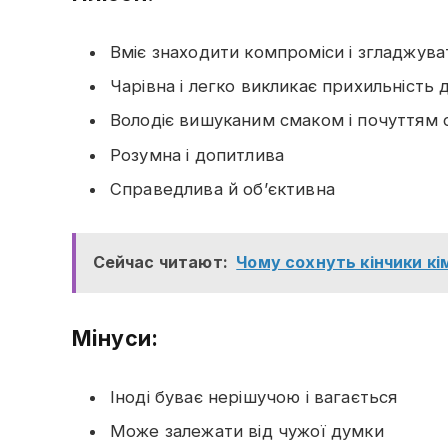
Вміє знаходити компроміси і згладжуват
Чарівна і легко викликає прихильність
Володіє вишуканим смаком і почуттям 
Розумна і допитлива
Справедлива й об’єктивна
Сейчас читают:
Чому сохнуть кінчики кі
Мінуси:
Іноді буває нерішучою і вагається
Може залежати від чужої думки