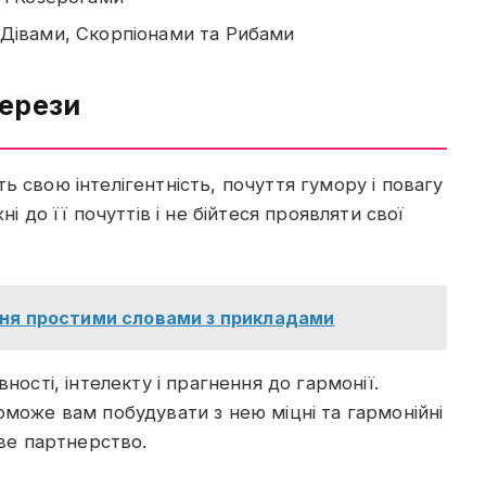
Дівами, Скорпіонами та Рибами
Терези
 свою інтелігентність, почуття гумору і повагу
і до її почуттів і не бійтеся проявляти свої
ння простими словами з прикладами
ності, інтелекту і прагнення до гармонії.
оможе вам побудувати з нею міцні та гармонійні
ове партнерство.