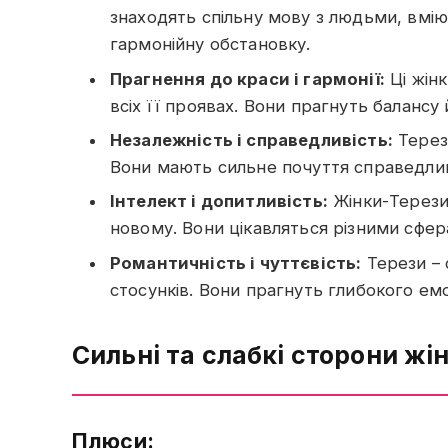
знаходять спільну мову з людьми, вмію
гармонійну обстановку.
Прагнення до краси і гармонії:
Ці жін
всіх її проявах. Вони прагнуть балансу
Незалежність і справедливість:
Терез
Вони мають сильне почуття справедлив
Інтелект і допитливість:
Жінки-Терези
новому. Вони цікавляться різними сфера
Романтичність і чуттєвість:
Терези – 
стосунків. Вони прагнуть глибокого емо
Сильні та слабкі сторони жі
Плюси: