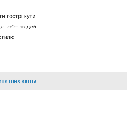
и гострі кути
 до себе людей
стилю
мнатних квітів