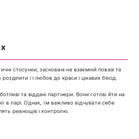
ах
чні стосунки, засновані на взаємній повазі та
розділити її любов до краси і цікавих бесід.
отливі та віддані партнери. Вони готові йти на
ї в парі. Однак, їм важливо відчувати себе
лять ревнощів і контролю.