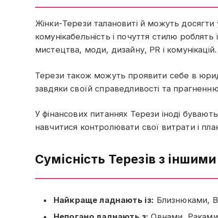
Жінки-Терези талановиті й можуть досягти у
комунікабельність і почуття стилю роблять
мистецтва, моди, дизайну, PR і комунікацій.
Терези також можуть проявити себе в юридич
завдяки своїй справедливості та прагненню
У фінансових питаннях Терези іноді бувають
навчитися контролювати свої витрати і пл
Сумісність Терезів з іншими
Найкраще ладнають із:
Близнюками, В
Непогано ладнають з:
Овнами, Раками 