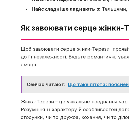
Найскладніше ладнають з:
Тельцями, 
Як завоювати серце жінки-
Щоб завоювати серце жінки-Терези, проявіть
до її незалежності. Будьте романтичні, уважн
емоції.
Сейчас читают:
Що таке літота: поясне
Жінка-Терези – це унікальне поєднання чарів
Розуміння її характеру й особливостей доп
стосунки, чи то дружба, кохання, чи то діл