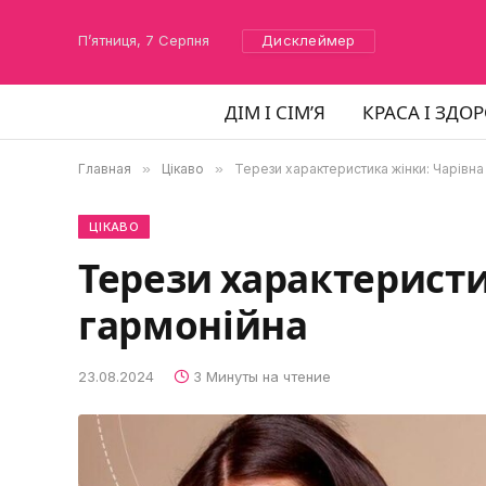
П’ятниця, 7 Серпня
Дисклеймер
ДІМ І СІМ’Я
КРАСА І ЗДОР
Главная
»
Цікаво
»
Терези характеристика жінки: Чарівна 
ЦІКАВО
Терези характеристи
гармонійна
23.08.2024
3 Минуты на чтение