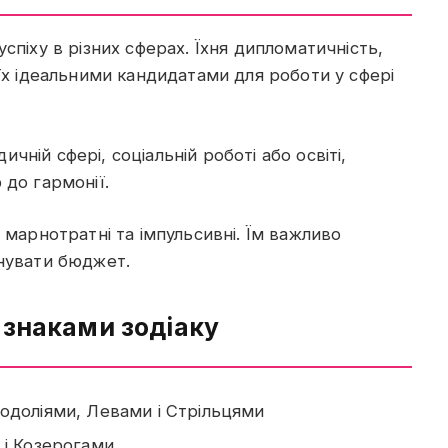
спіху в різних сферах. Їхня дипломатичність,
 їх ідеальними кандидатами для роботи у сфері
ній сфері, соціальній роботі або освіті,
 до гармонії.
 марнотратні та імпульсивні. Їм важливо
анувати бюджет.
 знаками зодіаку
одоліями, Левами і Стрільцями
і Козерогами