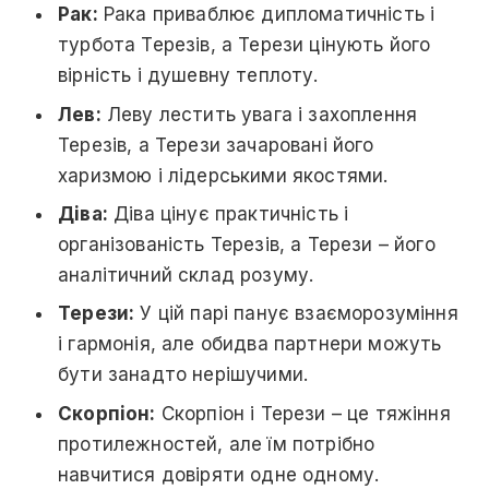
Рак:
Рака приваблює дипломатичність і
турбота Терезів, а Терези цінують його
вірність і душевну теплоту.
Лев:
Леву лестить увага і захоплення
Терезів, а Терези зачаровані його
харизмою і лідерськими якостями.
Діва:
Діва цінує практичність і
організованість Терезів, а Терези – його
аналітичний склад розуму.
Терези:
У цій парі панує взаєморозуміння
і гармонія, але обидва партнери можуть
бути занадто нерішучими.
Скорпіон:
Скорпіон і Терези – це тяжіння
протилежностей, але їм потрібно
навчитися довіряти одне одному.