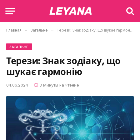
Главная
»
Загальне
»
Терези: Знак зодіаку, що шукає гармонію
ЗАГАЛЬНЕ
Терези: Знак зодіаку, що
шукає гармонію
04.06.2024
3 Минуты на чтение