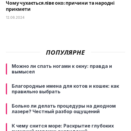
Чому чухається ліве око: причини та народні
прикмети
12.06.2024
ПОПУЛЯРНЕ
Можно ли спать ногами к окну: правда и
вымысел
Благородные имена для котов и кошек: как
правильно выбрать
Больно ли делать процедуры на диодном
лазере? Честный разбор ощущений
К чему снится море: Раскрытие глубоких