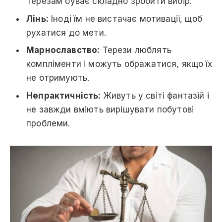
Терезам буває складно зробити вибір.
Лінь:
Іноді їм не вистачає мотивації, щоб
рухатися до мети.
Марнославство:
Терези люблять
компліменти і можуть ображатися, якщо їх
не отримують.
Непрактичність:
Живуть у світі фантазій і
не завжди вміють вирішувати побутові
проблеми.