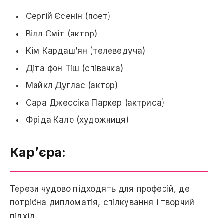
Сергій Єсенін (поет)
Вілл Сміт (актор)
Кім Кардаш’ян (телеведуча)
Діта фон Тіш (співачка)
Майкл Дуглас (актор)
Сара Джессіка Паркер (актриса)
Фріда Кало (художниця)
Кар’єра:
Терези чудово підходять для професій, де
потрібна дипломатія, спілкування і творчий
підхід.