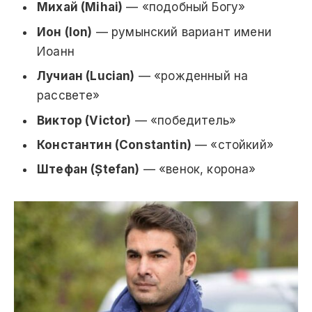
Михай (Mihai)
— «подобный Богу»
Ион (Ion)
— румынский вариант имени
Иоанн
Лучиан (Lucian)
— «рожденный на
рассвете»
Виктор (Victor)
— «победитель»
Константин (Constantin)
— «стойкий»
Штефан (Ștefan)
— «венок, корона»