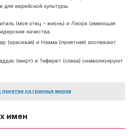
е для еврейской культуры.
италь (моя отец – жизнь) и Лиора (имеющая
лидерские качества.
ар (красивая) и Наама (приятная) воспевают
аддас (мирт) и Тиферет (слава) символизируют
 понятие на границе миров
х имен