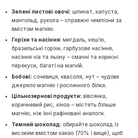
Зелені листові овочі:
шпинат, капуста,
мангольд, рукола – справжні чемпіони за
вмістом магнію.
Горіхи та насіння:
мигдаль, кеш’ю,
бразильські горіхи, гарбузове насіння,
насіння чіа та льону – смачні та корисні
перекуси, багаті на магній.
Бобові:
сочевиця, квасоля, нут – чудове
джерело магнію і рослинного білка.
Цільнозернові продукти:
вівсянка,
коричневий рис, кіноа – містять більше
магнію, ніж їхні рафіновані аналоги.
Темний шоколад:
обирайте шоколад із
високим вмістом какао (70% і вище), щоб