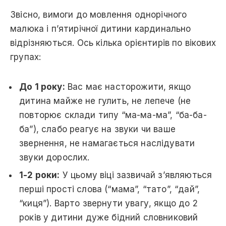
Звісно, вимоги до мовлення однорічного
малюка і п’ятирічної дитини кардинально
відрізняються. Ось кілька орієнтирів по вікових
групах:
До 1 року:
Вас має насторожити, якщо
дитина майже не гулить, не лепече (не
повторює склади типу “ма-ма-ма”, “ба-ба-
ба”), слабо реагує на звуки чи ваше
звернення, не намагається наслідувати
звуки дорослих.
1-2 роки:
У цьому віці зазвичай з’являються
перші прості слова (“мама”, “тато”, “дай”,
“киця”). Варто звернути увагу, якщо до 2
років у дитини дуже бідний словниковий