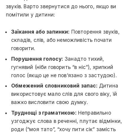
звуків. Варто звернутися до нього, якщо ви
помітили у дитини:
Заїкання або запинки:
Повторення звуків,
складів, слів, або неможливість почати
говорити.
Порушення голосу:
Занадто тихий,
гугнявий (ніби говорить “в ніс”), хрипкий
голос (якщо це не пов’язано з застудою).
Обмежений словниковий запас:
Дитина
використовує мало слів для свого віку, їй
важко висловити свою думку.
Труднощі з граматикою:
Неправильно
узгоджує слова в реченні, плутає відмінки,
роди (“моя тато”, “хочу пити сік” замість