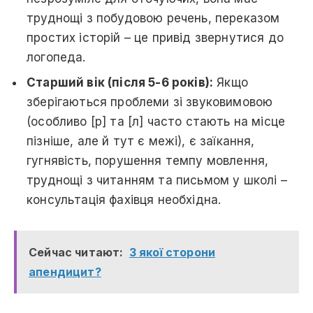
труднощі з побудовою речень, переказом
простих історій – це привід звернутися до
логопеда.
Старший вік (після 5-6 років):
Якщо
зберігаються проблеми зі звуковимовою
(особливо [р] та [л] часто стають на місце
пізніше, але й тут є межі), є заїкання,
гугнявість, порушення темпу мовлення,
труднощі з читанням та письмом у школі –
консультація фахівця необхідна.
Сейчас читают:
З якої сторони
апендицит?