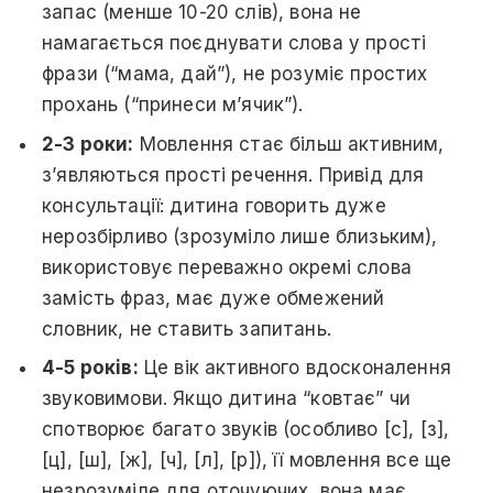
запас (менше 10-20 слів), вона не
намагається поєднувати слова у прості
фрази (“мама, дай”), не розуміє простих
прохань (“принеси м’ячик”).
2-3 роки:
Мовлення стає більш активним,
з’являються прості речення. Привід для
консультації: дитина говорить дуже
нерозбірливо (зрозуміло лише близьким),
використовує переважно окремі слова
замість фраз, має дуже обмежений
словник, не ставить запитань.
4-5 років:
Це вік активного вдосконалення
звуковимови. Якщо дитина “ковтає” чи
спотворює багато звуків (особливо [с], [з],
[ц], [ш], [ж], [ч], [л], [р]), її мовлення все ще
незрозуміле для оточуючих, вона має