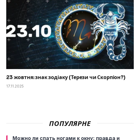
23 жовтня: знак зодіаку (Терези чи Скорпіон?)
17.11.2025
ПОПУЛЯРНЕ
Можно ли спать ногами к окну: правда и