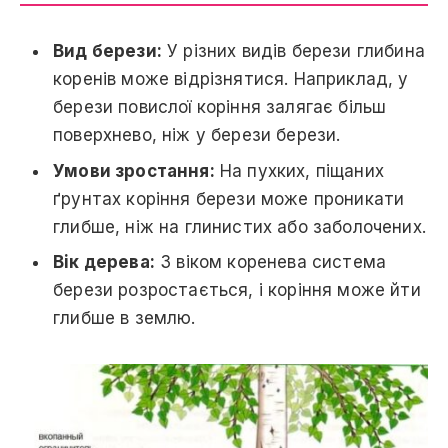
Вид берези:
У різних видів берези глибина
коренів може відрізнятися. Наприклад, у
берези повислої коріння залягає більш
поверхнево, ніж у берези берези.
Умови зростання:
На пухких, піщаних
ґрунтах коріння берези може проникати
глибше, ніж на глинистих або заболочених.
Вік дерева:
З віком коренева система
берези розростається, і коріння може йти
глибше в землю.