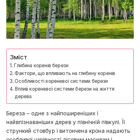
Зміст
Глибина коренів берези
Фактори, що впливають на глибину коренів
Особливості кореневої системи берези
Вплив кореневої системи берези на життя
дерева
Береза – одне з найпоширеніших і
найвпізнаваніших дерев у північній півкулі. Її
стрункий стовбур і витончена крона надають
особливої чарівності лісовим масивам і