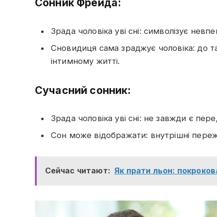
Сонник Фрейда:
Зрада чоловіка уві сні: символізує невпе
Сновидиця сама зраджує чоловіка: до т
інтимному житті.
Сучасний сонник:
Зрада чоловіка уві сні: не завжди є пе
Сон може відображати: внутрішні переж
Сейчас читают:
Як прати льон: покроков