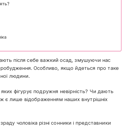
рять?
іка
ають після себе важкий осад, змушуючи нас
пробудження. Особливо, якщо йдеться про таке
аної людини.
 яких фігурує подружня невірність? Чи дають
о ж є лише відображенням наших внутрішніх
раду чоловіка різні сонники і представники