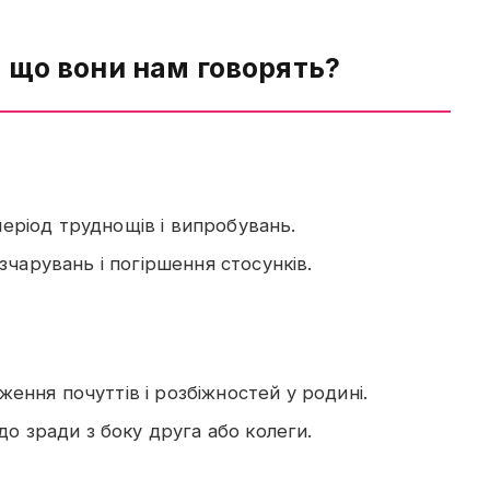
: що вони нам говорять?
період труднощів і випробувань.
чарувань і погіршення стосунків.
дження почуттів і розбіжностей у родині.
о зради з боку друга або колеги.