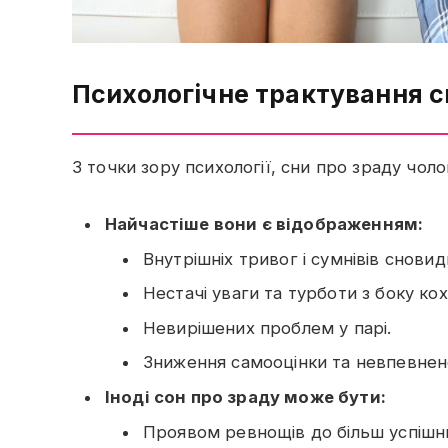
Психологічне трактування сн
З точки зору психології, сни про зраду чол
Найчастіше вони є відображенням:
Внутрішніх тривог і сумнівів сновид
Нестачі уваги та турботи з боку ко
Невирішених проблем у парі.
Зниження самооцінки та невпевненос
Іноді сон про зраду може бути:
Проявом ревнощів до більш успішни