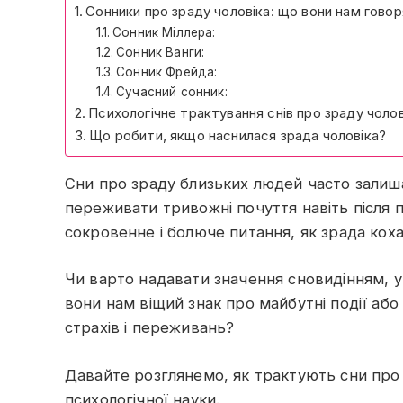
Сонники про зраду чоловіка: що вони нам гово
Сонник Міллера:
Сонник Ванги:
Сонник Фрейда:
Сучасний сонник:
Психологічне трактування снів про зраду чолов
Що робити, якщо наснилася зрада чоловіка?
Сни про зраду близьких людей часто залиш
переживати тривожні почуття навіть після 
сокровенне і болюче питання, як зрада кох
Чи варто надавати значення сновидінням, у
вони нам віщий знак про майбутні події аб
страхів і переживань?
Давайте розглянемо, як трактують сни про з
психологічної науки.