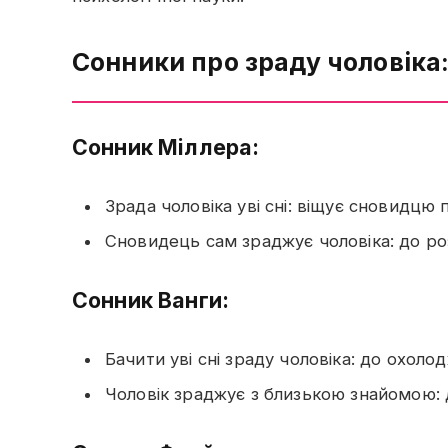
Сонники про зраду чоловіка
Сонник Міллера:
Зрада чоловіка уві сні: віщує сновидцю 
Сновидець сам зраджує чоловіка: до роз
Сонник Ванги:
Бачити уві сні зраду чоловіка: до охоло
Чоловік зраджує з близькою знайомою: д