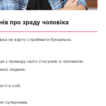
ів про зраду чоловіка
овіка не варто сприймати буквально.
ця з приводу своїх стосунків із чоловіком.
ханої людини.
ті в собі.
х суперників.