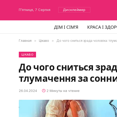
П’ятниця, 7 Серпня
Дисклеймер
ДІМ І СІМ’Я
КРАСА І ЗДОР
Главная
»
Цікаво
»
До чого сниться зрада чоловіка: тлум
ЦІКАВО
До чого сниться зрад
тлумачення за сонн
26.04.2024
2 Минуты на чтение