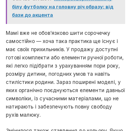
білу футболку на головну річ образу: від
бази до акцента
Мамі вже не обов’язково шити сорочечку
самостійно — хоча така практика ще існує і
має своїх прихильників. У продажу доступні
готові комплекти або елементи ручної роботи,
які легко підібрати з урахуванням пори року,
розміру дитини, погодних умов та навіть
стилістики родини. Зараз поширені моделі, у
яких органічно поєднуються елементи давньої
символіки, із сучасними матеріалами, що не
натирають і забезпечують повну свободу
рухів малюку.
Змінилося також ставлення до кольору. Якщо