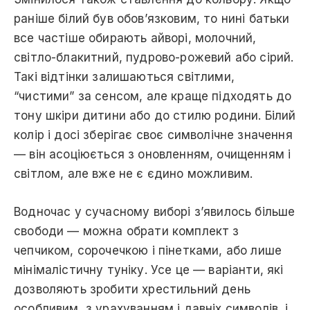
раніше білий був обов’язковим, то нині батьки
все частіше обирають айворі, молочний,
світло-блакитний, пудрово-рожевий або сірий.
Такі відтінки залишаються світлими,
“чистими” за сенсом, але краще підходять до
тону шкіри дитини або до стилю родини. Білий
колір і досі зберігає своє символічне значення
— він асоціюється з оновленням, очищенням і
світлом, але вже не є єдино можливим.
Водночас у сучасному виборі з’явилось більше
свободи — можна обрати комплект з
чепчиком, сорочечкою і пінетками, або лише
мінімалістичну туніку. Усе це — варіанти, які
дозволяють зробити хрестильний день
особливим, з урахуванням і давніх символів, і