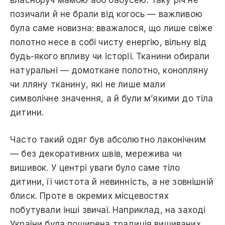
власноруч мамою або бабусею. Таку річ не
позичали й не брали від когось — важливою
була саме новизна: вважалося, що лише свіже
полотно несе в собі чисту енергію, вільну від
будь-якого впливу чи історії. Тканини обирали
натуральні — домоткане полотно, конопляну
чи лляну тканину, які не лише мали
символічне значення, а й були м’якими до тіла
дитини.
Часто такий одяг був абсолютно лаконічним
— без декоративних швів, мережива чи
вишивок. У центрі уваги було саме тіло
дитини, її чистота й невинність, а не зовнішній
блиск. Проте в окремих місцевостях
побутували інші звичаї. Наприклад, на заході
України була поширена традиція вишиваних