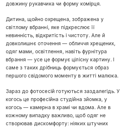
довжину рукавчика чи форму комірця.
Дитина, щойно охрещена, зображена у
світлому вбранні, яке підкреслює її
невинність, відкритість і чистоту. Але й
довколишнє оточення — обличчя хрещених,
одяг мами, освітлення, навіть фурнітура
вбрання — усе це формує цілісну картину. І
саме з таких дрібниць формується образ
першого свідомого моменту в житті малюка.
Зараз до фотосесій готуються заздалегідь. У
когось це професійна студійна зйомка, у
когось — камерна в храмі чи вдома. Але в
кожному випадку важливо, щоб одяг не
створював дискомфорту: ніяких штучних