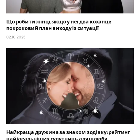
Що робити жінці, якщо у неї два коханці:
покроковий план виходу із ситуації
02.10.2025
Найкраща дружина за знаком зодіаку: рейтинг
найідеальніших супутниць для шлюбу