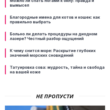
Можно ли спать ногами к окну: правда и
вымысел
Благородные имена для котов и кошек: как
правильно выбрать
Больно ли делать процедуры на диодном
лазере? Честный разбор ощущений
К чему снится море: Раскрытие глубоких
значений морских сновидений
Татуировка сова: мудрость, тайна и свобода
на вашей коже
НЕ ПРОПУСТИ