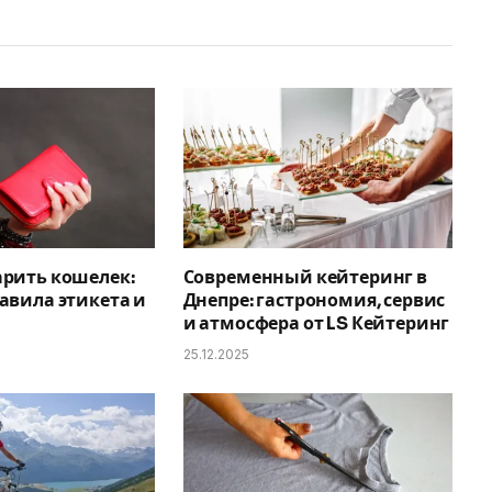
рить кошелек:
Современный кейтеринг в
авила этикета и
Днепре: гастрономия, сервис
и атмосфера от LS Кейтеринг
25.12.2025