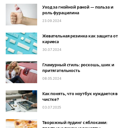
Уход за гнойной раной — польза и
роль фурацилина
23.09.2024
Жевательная резинка как защита от
кариеса
30.07.2024
Гламурный стиль: роскошь, шик и
притягательность
08.05.2024
Как понять, что ноутбук нуждается в
чистке?
03.07.2025
Творожный пудинг с яблоками: