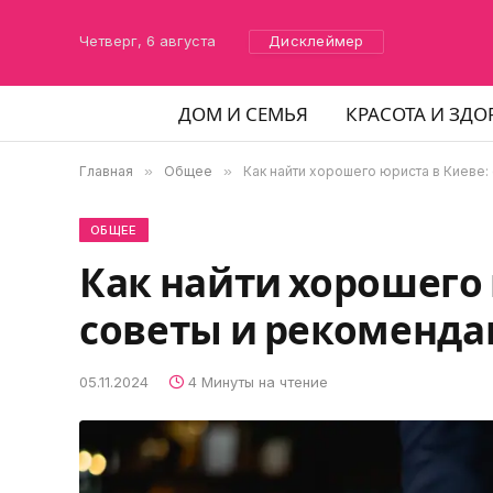
Четверг, 6 августа
Дисклеймер
ДОМ И СЕМЬЯ
КРАСОТА И ЗДО
Главная
»
Общее
»
Как найти хорошего юриста в Киеве:
ОБЩЕЕ
Как найти хорошего 
советы и рекоменд
05.11.2024
4 Минуты на чтение