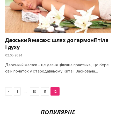
Даоський масаж: шлях до гармонії тіла
і духу
02.05.2024
Даоський масаж – це давня цілюща практика, що бере
свій початок у стародавньому Китаї. Заснована…
Previous
…
1
10
11
12
ПОПУЛЯРНЕ